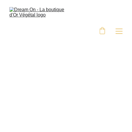
FAQ - Questions 
fréquemment posées
Comment entretenir les bijoux en Or
Végétal ?