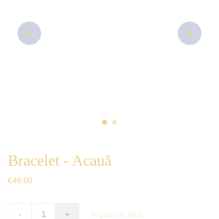
Bracelet - Acauã
€49.00
-
+
Rupture de stock