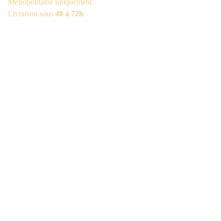
Métropolitaine uniquement.
Livraison sous
48 à 72h
.
Dream On
36 Rue des Meunières
29930 Pont-Aven
France
Services
À
 propos de nous
L'Or Végétal, l'explication
FAQ - Foire aux questions
Conditions générales de vente
Mentions légales