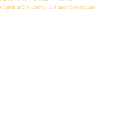
s
à partir de 50 € d’achat - En France Métropolitaine
.
ion
ons
e vente