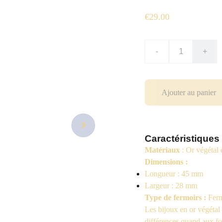
€29.00
-
+
Ajouter au panier
Caractéristiques
Matériaux
: Or végétal 
Dimensions :
Longueur : 45 mm
Largeur : 28 mm
Type de fermoirs :
Ferm
Les bijoux en or végétal 
différences quand aux fo