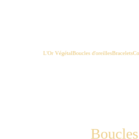
L'Or Végétal
Boucles d'oreilles
Bracelets
Co
Boucles 