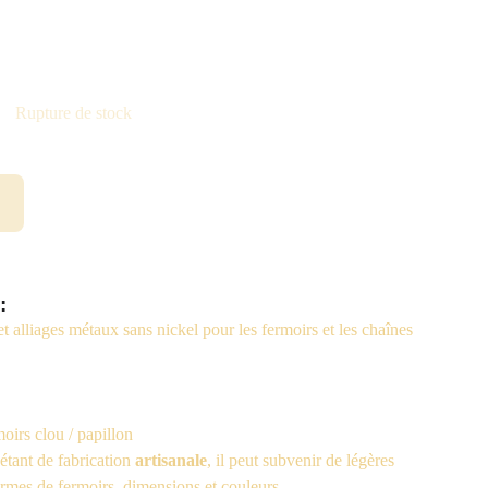
Rupture de stock
 :
et alliages métaux sans nickel pour les fermoirs et les chaînes
oirs clou / papillon
étant de fabrication
artisanale
, il peut subvenir de légères
rmes de fermoirs, dimensions et couleurs.