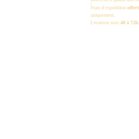
Frais d’expédition
offert
uniquement.
Livraison sous
48 à 72h
 On
Services
de nous
L'Or Végétal, l'explicat
s Meunières
FAQ - Foire aux questi
t-Aven
Conditions générales d
Mentions légales